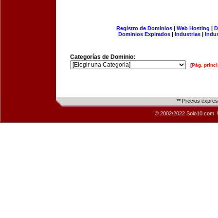
Registro de Dominios
|
Web Hosting
|
D
Dominios Expirados
|
Industrias
|
Indu
Categorías de Dominio:
[Pág. princi
** Precios expre
© 2002/2022 Solo10.com