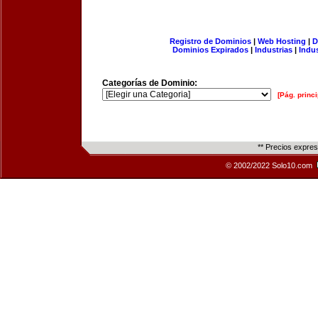
Registro de Dominios
|
Web Hosting
|
D
Dominios Expirados
|
Industrias
|
Indu
Categorías de Dominio:
[Pág. princi
** Precios expre
© 2002/2022 Solo10.com