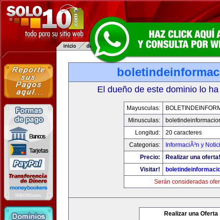
boletindeinforma
El dueño de este dominio lo ha
Mayusculas:
BOLETINDEINFOR
Minusculas:
boletindeinformaci
Longitud:
20 caracteres
Categorias:
InformaciÃ³n y Notic
Precio:
Realizar una oferta
Visitar!
boletindeinformaci
Serán consideradas ofer
Realizar una Oferta