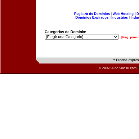
Registro de Dominios
|
Web Hosting
|
D
Dominios Expirados
|
Industrias
|
Indu
Categorías de Dominio:
[Pág. princi
** Precios expre
© 2002/2022 Solo10.com