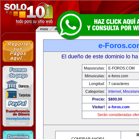
e-Foros.co
El dueño de este dominio lo ha
Mayusculas:
E-FOROS.COM
Minusculas:
e-foros.com
Longitud:
7 caracteres
Categorias:
Internet
,
Miscelane
Precio:
$800.00
Visitar!
e-foros.com
Serán consideradas ofer
R