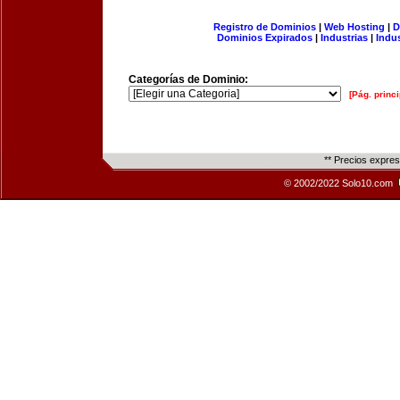
Registro de Dominios
|
Web Hosting
|
D
Dominios Expirados
|
Industrias
|
Indu
Categorías de Dominio:
[Pág. princi
** Precios expre
© 2002/2022 Solo10.com