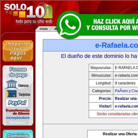
e-Rafaela.c
El dueño de este dominio lo ha
Mayusculas:
E-RAFAELA.
Minusculas:
e-rafaela.com
Longitud:
9 caracteres
Categorias:
PaÃ­ses y Ci
Precio:
Realizar una 
Visitar!
e-rafaela.co
Serán consideradas ofer
Realizar una Oferta