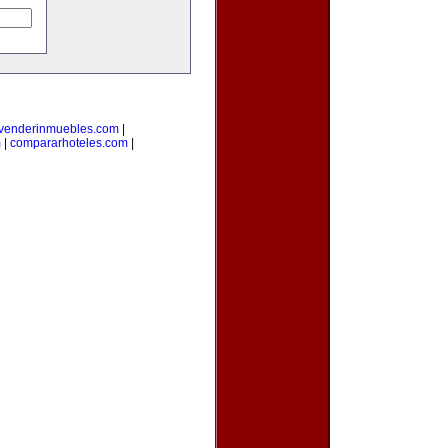
venderinmuebles.com
|
m
|
compararhoteles.com
|