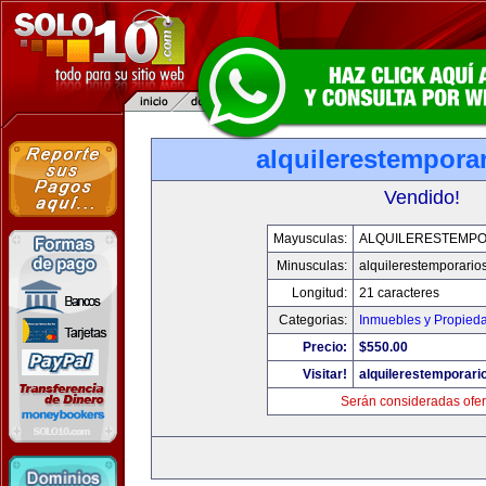
alquilerestempora
Vendido!
Mayusculas:
ALQUILERESTEMPO
Minusculas:
alquilerestemporario
Longitud:
21 caracteres
Categorias:
Inmuebles y Propied
Precio:
$550.00
Visitar!
alquilerestemporar
Serán consideradas ofer