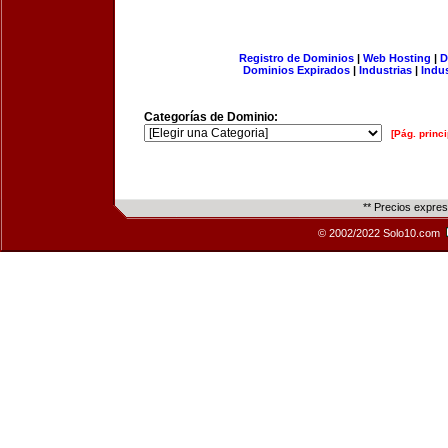
Registro de Dominios
|
Web Hosting
|
D
Dominios Expirados
|
Industrias
|
Indu
Categorías de Dominio:
[Pág. princi
** Precios expre
© 2002/2022 Solo10.com