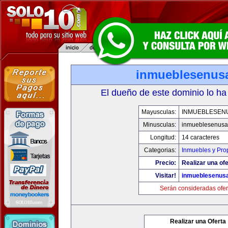
inmueblesenus
El dueño de este dominio lo ha
Mayusculas:
INMUEBLESEN
Minusculas:
inmueblesenusa
Longitud:
14 caracteres
Categorias:
Inmuebles y Pro
Precio:
Realizar una ofe
Visitar!
inmueblesenus
Serán consideradas ofer
Realizar una Oferta