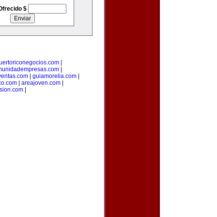
Ofrecido $
uertoriconegocios.com
|
munidadempresas.com
|
ventas.com
|
guiamorelia.com
|
co.com
|
areajoven.com
|
rsion.com
|