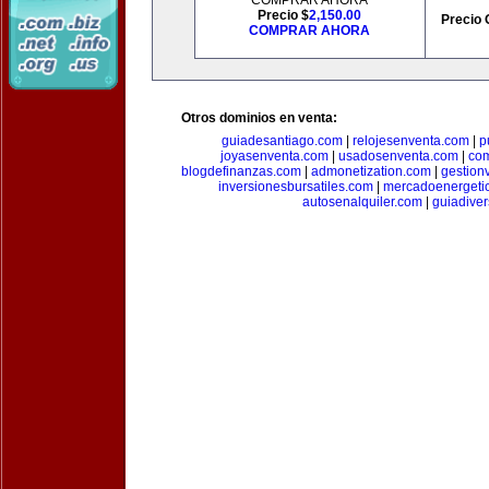
COMPRAR AHORA
Precio $
2,150.00
Precio 
COMPRAR AHORA
Otros dominios en venta:
guiadesantiago.com
|
relojesenventa.com
|
p
joyasenventa.com
|
usadosenventa.com
|
co
blogdefinanzas.com
|
admonetization.com
|
gestion
inversionesbursatiles.com
|
mercadoenergeti
autosenalquiler.com
|
guiadive