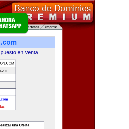
n.com
 puesto en Venta
ION.COM
.com
n.com
tas
ealizar una Oferta