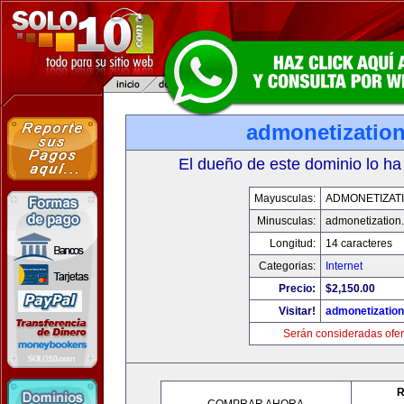
admonetizatio
El dueño de este dominio lo ha
Mayusculas:
ADMONETIZAT
Minusculas:
admonetization
Longitud:
14 caracteres
Categorias:
Internet
Precio:
$2,150.00
Visitar!
admonetizatio
Serán consideradas ofer
R