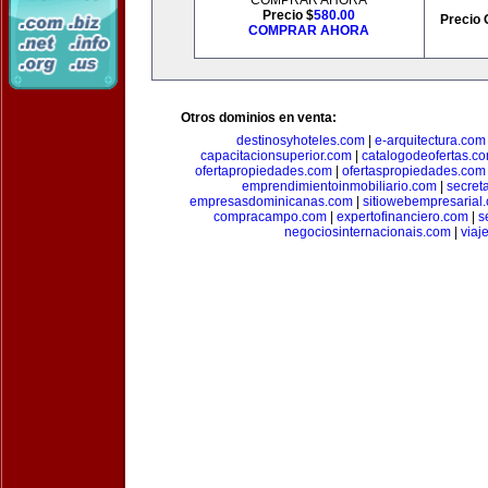
COMPRAR AHORA
Precio $
580.00
Precio 
COMPRAR AHORA
Otros dominios en venta:
destinosyhoteles.com
|
e-arquitectura.com
capacitacionsuperior.com
|
catalogodeofertas.c
ofertapropiedades.com
|
ofertaspropiedades.com
emprendimientoinmobiliario.com
|
secret
empresasdominicanas.com
|
sitiowebempresarial
compracampo.com
|
expertofinanciero.com
|
s
negociosinternacionais.com
|
viaj