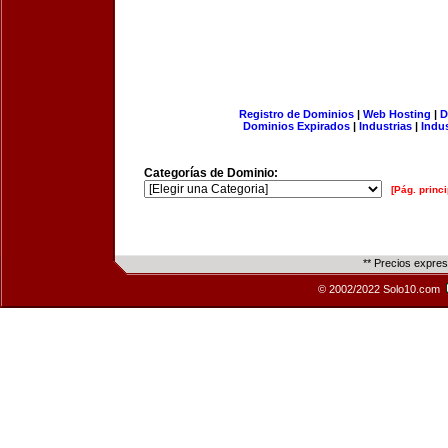
Registro de Dominios
|
Web Hosting
|
D
Dominios Expirados
|
Industrias
|
Indu
Categorías de Dominio:
[Pág. princi
** Precios expre
© 2002/2022 Solo10.com