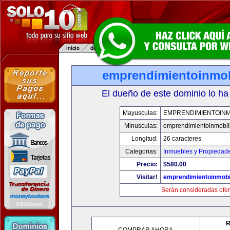
emprendimientoinmob
El dueño de este dominio lo ha
Mayusculas:
EMPRENDIMIENTOINM
Minusculas:
emprendimientoinmobil
Longitud:
26 caracteres
Categorias:
Inmuebles y Propiedad
Precio:
$580.00
Visitar!
emprendimientoinmobi
Serán consideradas ofer
R