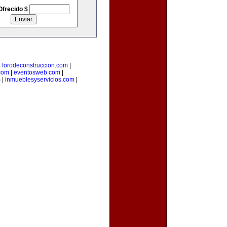
Ofrecido $
|
forodeconstruccion.com
|
com
|
eventosweb.com
|
m
|
inmueblesyservicios.com
|