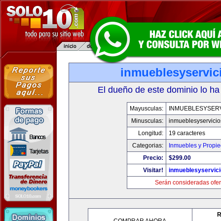
inmueblesyservic
El dueño de este dominio lo ha
Mayusculas:
INMUEBLESYSERV
Minusculas:
inmueblesyservici
Longitud:
19 caracteres
Categorias:
Inmuebles y Propi
Precio:
$299.00
Visitar!
inmueblesyservic
Serán consideradas ofer
R