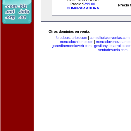
COMPRAR AHORA
Precio $
299.00
Precio 
COMPRAR AHORA
Otros dominios en venta:
forodeusuarios.com
|
consultoriaenventas.com
mercadochileno.com
|
mercadovenezolano.
ganedineroenlaweb.com
|
gestionydesarrollo.co
ventadesuelo.com
|