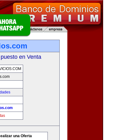
ios.com
 puesto en Venta
ICIOS.COM
os.com
edades
ios.com
tas
ealizar una Oferta