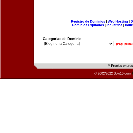
Registro de Dominios
|
Web Hosting
|
D
Dominios Expirados
|
Industrias
|
Indu
Categorías de Dominio:
[Pág. princi
** Precios expre
© 2002/2022 Solo10.com