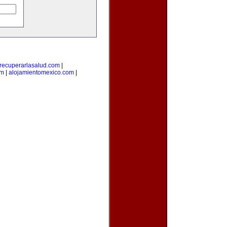
recuperarlasalud.com
|
om
|
alojamientomexico.com
|