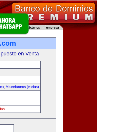
r.com
 puesto en Venta
ico
,
Miscelaneas (varios)
tas