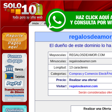
regalosdeamo
El dueño de este dominio lo ha
Mayusculas:
REGALOSDEAMOR.COM
Minusculas:
regalosdeamor.com
Longitud:
13 caracteres
Categorias:
Compras y Comercio ElectrÃ³n
Precio:
Realizar una oferta!
Visitar!
regalosdeamor.com
Serán consideradas ofer
Realizar una Oferta