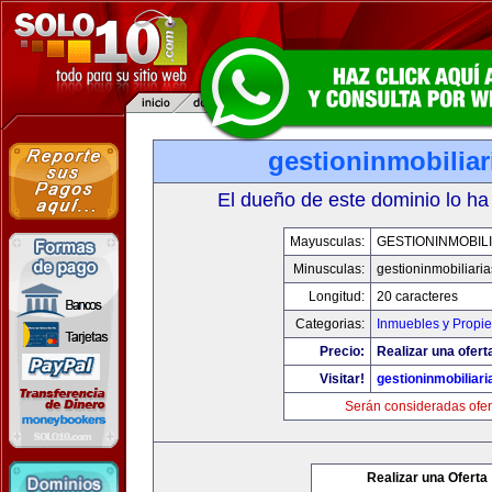
gestioninmobilia
El dueño de este dominio lo ha
Mayusculas:
GESTIONINMOBIL
Minusculas:
gestioninmobiliari
Longitud:
20 caracteres
Categorias:
Inmuebles y Propi
Precio:
Realizar una ofert
Visitar!
gestioninmobiliar
Serán consideradas ofer
Realizar una Oferta