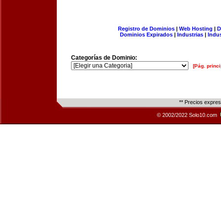
Registro de Dominios
|
Web Hosting
|
D
Dominios Expirados
|
Industrias
|
Indu
Categorías de Dominio:
[Pág. princi
** Precios expre
© 2002/2022 Solo10.com