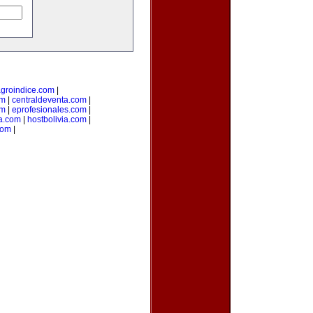
groindice.com
|
om
|
centraldeventa.com
|
om
|
eprofesionales.com
|
ia.com
|
hostbolivia.com
|
com
|