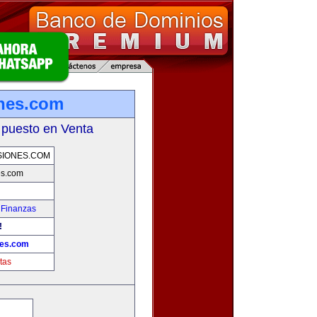
ones.com
 puesto en Venta
SIONES.COM
es.com
 Finanzas
!
nes.com
tas