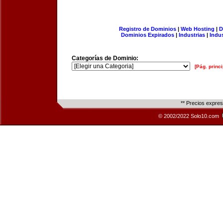
Registro de Dominios
|
Web Hosting
|
D
Dominios Expirados
|
Industrias
|
Indu
Categorías de Dominio:
[Pág. princi
** Precios expre
© 2002/2022 Solo10.com