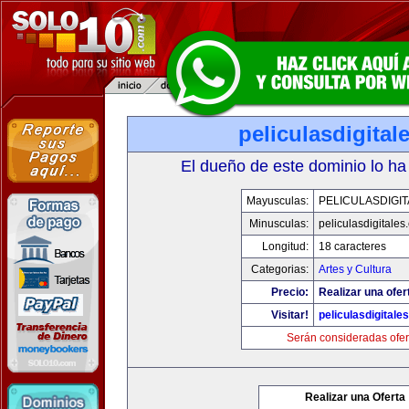
peliculasdigital
El dueño de este dominio lo ha
Mayusculas:
PELICULASDIGI
Minusculas:
peliculasdigitales
Longitud:
18 caracteres
Categorias:
Artes y Cultura
Precio:
Realizar una ofer
Visitar!
peliculasdigitale
Serán consideradas ofer
Realizar una Oferta