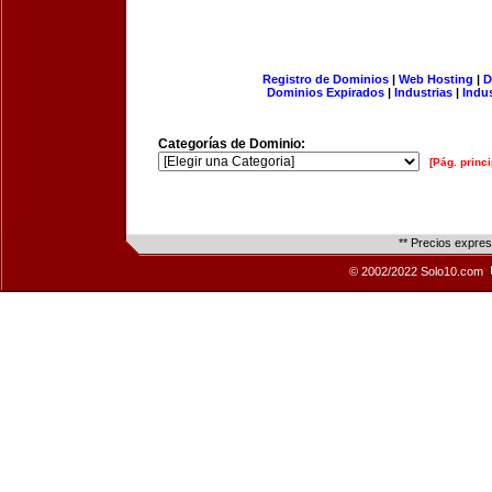
Registro de Dominios
|
Web Hosting
|
D
Dominios Expirados
|
Industrias
|
Indu
Categorías de Dominio:
[Pág. princi
** Precios expre
© 2002/2022 Solo10.com