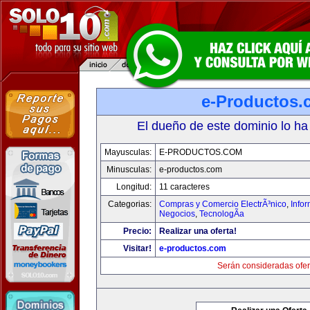
e-Productos.
El dueño de este dominio lo ha
Mayusculas:
E-PRODUCTOS.COM
Minusculas:
e-productos.com
Longitud:
11 caracteres
Categorias:
Compras y Comercio ElectrÃ³nico
,
Info
Negocios
,
TecnologÃ­a
Precio:
Realizar una oferta!
Visitar!
e-productos.com
Serán consideradas ofer