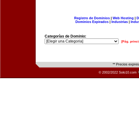
Registro de Dominios
|
Web Hosting
|
D
Dominios Expirados
|
Industrias
|
Indu
Categorías de Dominio:
[Pág. princi
** Precios expre
© 2002/2022 Solo10.com