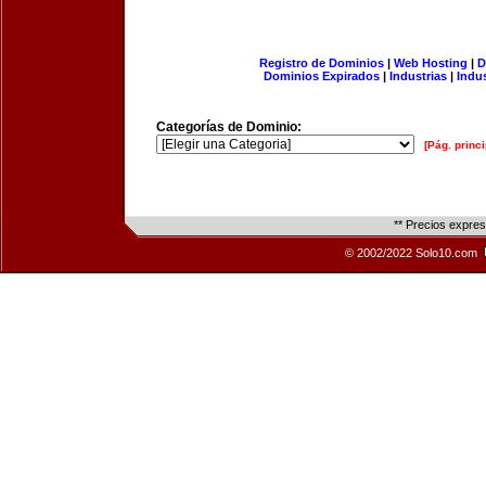
Registro de Dominios
|
Web Hosting
|
D
Dominios Expirados
|
Industrias
|
Indu
Categorías de Dominio:
[Pág. princi
** Precios expre
© 2002/2022 Solo10.com