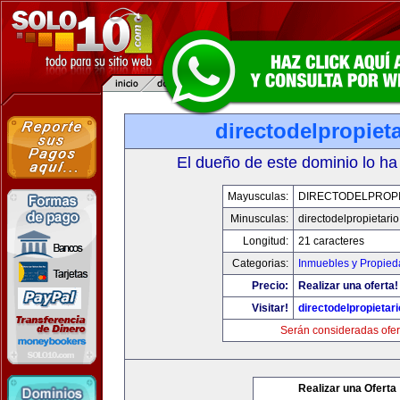
directodelpropiet
El dueño de este dominio lo ha
Mayusculas:
DIRECTODELPROPI
Minusculas:
directodelpropietari
Longitud:
21 caracteres
Categorias:
Inmuebles y Propie
Precio:
Realizar una oferta!
Visitar!
directodelpropietar
Serán consideradas ofer
Realizar una Oferta