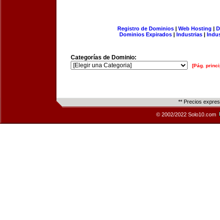
Registro de Dominios
|
Web Hosting
|
D
Dominios Expirados
|
Industrias
|
Indu
Categorías de Dominio:
[Pág. princi
** Precios expre
© 2002/2022 Solo10.com