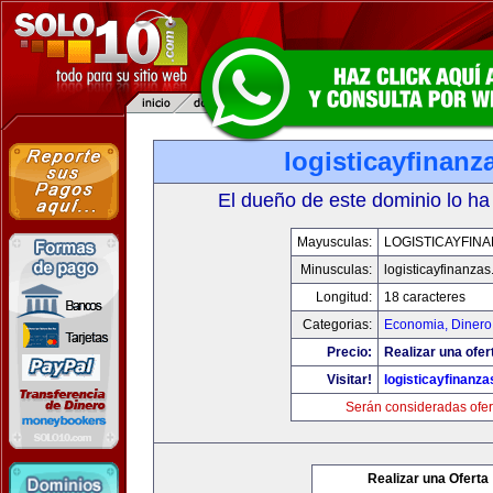
logisticayfinan
El dueño de este dominio lo ha
Mayusculas:
LOGISTICAYFIN
Minusculas:
logisticayfinanza
Longitud:
18 caracteres
Categorias:
Economia, Dinero
Precio:
Realizar una ofer
Visitar!
logisticayfinanz
Serán consideradas ofer
Realizar una Oferta