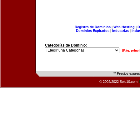
Registro de Dominios
|
Web Hosting
|
D
Dominios Expirados
|
Industrias
|
Indu
Categorías de Dominio:
[Pág. princi
** Precios expre
© 2002/2022 Solo10.com