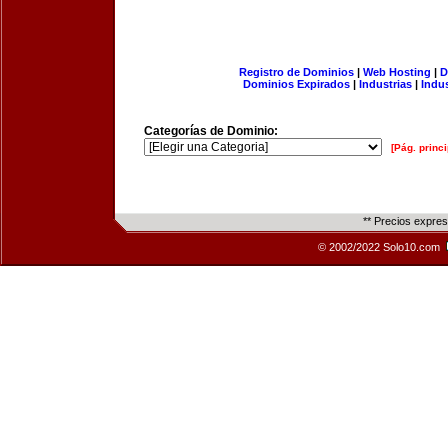
Registro de Dominios
|
Web Hosting
|
D
Dominios Expirados
|
Industrias
|
Indu
Categorías de Dominio:
[Pág. princi
** Precios expre
© 2002/2022 Solo10.com