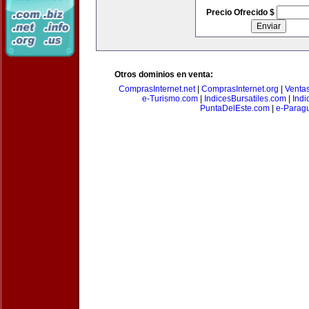
Precio Ofrecido $
Otros dominios en venta:
ComprasInternet.net
|
ComprasInternet.org
|
Ventas
e-Turismo.com
|
IndicesBursatiles.com
|
Indi
PuntaDelEste.com
|
e-Paragu