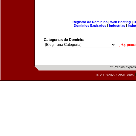
Registro de Dominios
|
Web Hosting
|
D
Dominios Expirados
|
Industrias
|
Indu
Categorías de Dominio:
[Pág. princi
** Precios expre
© 2002/2022 Solo10.com