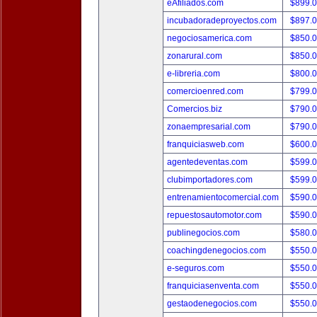
eAfiliados.com
$899.
incubadoradeproyectos.com
$897.
negociosamerica.com
$850.
zonarural.com
$850.
e-libreria.com
$800.
comercioenred.com
$799.
Comercios.biz
$790.
zonaempresarial.com
$790.
franquiciasweb.com
$600.
agentedeventas.com
$599.
clubimportadores.com
$599.
entrenamientocomercial.com
$590.
repuestosautomotor.com
$590.
publinegocios.com
$580.
coachingdenegocios.com
$550.
e-seguros.com
$550.
franquiciasenventa.com
$550.
gestaodenegocios.com
$550.