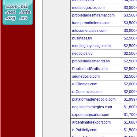
mercados.mx
$4,500
meusnegocios.com
$3,500
propiedadesmiramar.com
$3,500
tuemprendimiento.com
$3,500
infocomerciales.com
$3,000
business.uy
$2,500
meetingsbydesign.com
$2,500
negocios.uy
$2,500
propiedadesmadrid.es
$2,500
PublicidadGratis.com
$2,500
seunegocio.com
$2,500
e-Clientes.com
$2,000
e-Comercios.com
$2,000
plataformadenegocio.com
$1,999
negocioestrategico.com
$1,800
expoempresarios.com
$1,700
argentinaforexport.com
$1,680
e-Publicity.com
$1,500