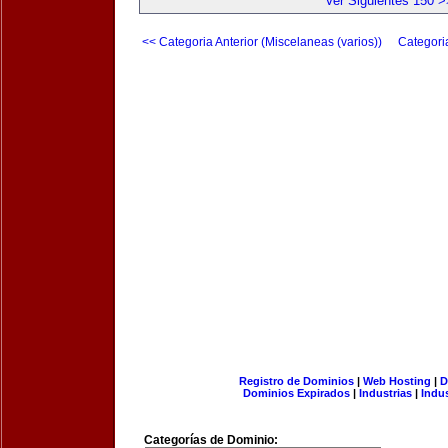
Ver Siguientes 150 >
<< Categoria Anterior (Miscelaneas (varios))
Categori
Registro de Dominios
|
Web Hosting
|
D
Dominios Expirados
|
Industrias
|
Indu
Categorías de Dominio: