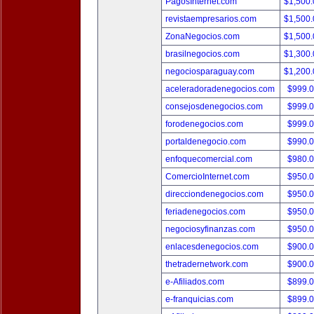
PagosInternet.com
$1,500
revistaempresarios.com
$1,500
ZonaNegocios.com
$1,500
brasilnegocios.com
$1,300
negociosparaguay.com
$1,200
aceleradoradenegocios.com
$999.
consejosdenegocios.com
$999.
forodenegocios.com
$999.
portaldenegocio.com
$990.
enfoquecomercial.com
$980.
ComercioInternet.com
$950.
direcciondenegocios.com
$950.
feriadenegocios.com
$950.
negociosyfinanzas.com
$950.
enlacesdenegocios.com
$900.
thetradernetwork.com
$900.
e-Afiliados.com
$899.
e-franquicias.com
$899.