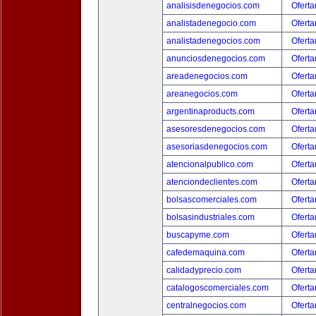
analisisdenegocios.com
Oferta
analistadenegocio.com
Oferta
analistadenegocios.com
Oferta
anunciosdenegocios.com
Oferta
areadenegocios.com
Oferta
areanegocios.com
Oferta
argentinaproducts.com
Oferta
asesoresdenegocios.com
Oferta
asesoriasdenegocios.com
Oferta
atencionalpublico.com
Oferta
atenciondeclientes.com
Oferta
bolsascomerciales.com
Oferta
bolsasindustriales.com
Oferta
buscapyme.com
Oferta
cafedemaquina.com
Oferta
calidadyprecio.com
Oferta
catalogoscomerciales.com
Oferta
centralnegocios.com
Oferta