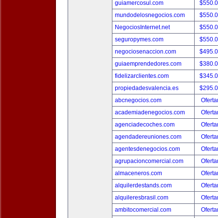
guiamercosul.com
$550.
mundodelosnegocios.com
$550.
NegociosInternet.net
$550.
seguropymes.com
$550.
negociosenaccion.com
$495.
guiaemprendedores.com
$380.
fidelizarclientes.com
$345.
propiedadesvalencia.es
$295.
abcnegocios.com
Oferta
academiadenegocios.com
Oferta
agenciadecoches.com
Oferta
agendadereuniones.com
Oferta
agentesdenegocios.com
Oferta
agrupacioncomercial.com
Oferta
almaceneros.com
Oferta
alquilerdestands.com
Oferta
alquileresbrasil.com
Oferta
ambitocomercial.com
Oferta