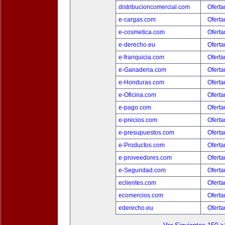
distribucioncomercial.com
Oferta
e-cargas.com
Oferta
e-cosmetica.com
Oferta
e-derecho.eu
Oferta
e-franquicia.com
Oferta
e-Ganaderia.com
Oferta
e-Honduras.com
Oferta
e-Oficina.com
Oferta
e-pago.com
Oferta
e-precios.com
Oferta
e-presupuestos.com
Oferta
e-Productos.com
Oferta
e-proveedores.com
Oferta
e-Seguridad.com
Oferta
eclientes.com
Oferta
ecomercios.com
Oferta
ederecho.eu
Oferta