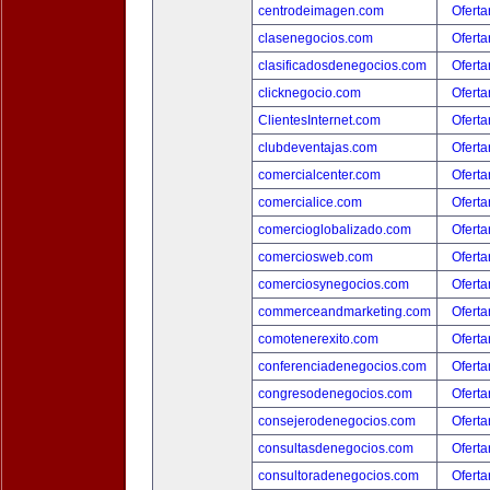
centrodeimagen.com
Oferta
clasenegocios.com
Oferta
clasificadosdenegocios.com
Oferta
clicknegocio.com
Oferta
ClientesInternet.com
Oferta
clubdeventajas.com
Oferta
comercialcenter.com
Oferta
comercialice.com
Oferta
comercioglobalizado.com
Oferta
comerciosweb.com
Oferta
comerciosynegocios.com
Oferta
commerceandmarketing.com
Oferta
comotenerexito.com
Oferta
conferenciadenegocios.com
Oferta
congresodenegocios.com
Oferta
consejerodenegocios.com
Oferta
consultasdenegocios.com
Oferta
consultoradenegocios.com
Oferta