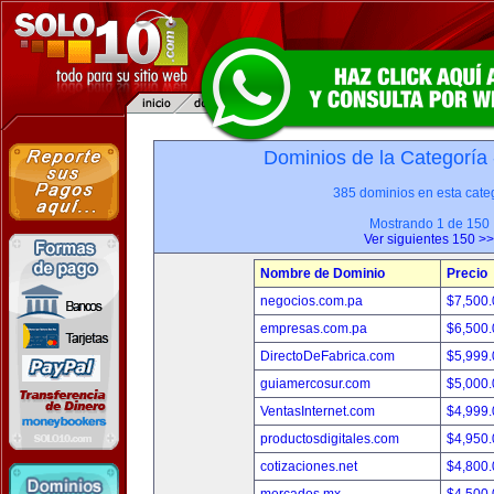
Dominios de la Categoría
385 dominios en esta categ
Mostrando 1 de 150
Ver siguientes 150 >>
Nombre de Dominio
Precio
negocios.com.pa
$7,500
empresas.com.pa
$6,500
DirectoDeFabrica.com
$5,999
guiamercosur.com
$5,000
VentasInternet.com
$4,999
productosdigitales.com
$4,950
cotizaciones.net
$4,800